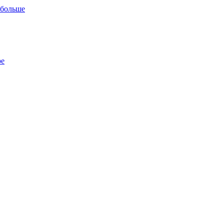
 больше
ре