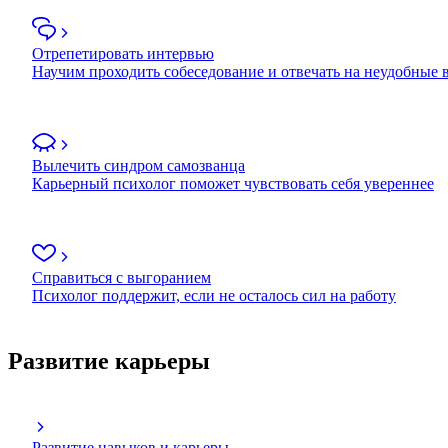
Отрепетировать интервью
Научим проходить собеседование и отвечать на неудобные
Вылечить синдром самозванца
Карьерный психолог поможет чувствовать себя увереннее
Справиться с выгоранием
Психолог поддержит, если не осталось сил на работу
Развитие карьеры
Развитие навыков и карьеры