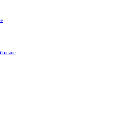
ре
 больше