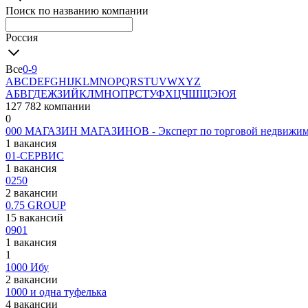
Поиск по названию компании
Россия
Все
0-9
A
B
C
D
E
F
G
H
I
J
K
L
M
N
O
P
Q
R
S
T
U
V
W
X
Y
Z
А
Б
В
Г
Д
Е
Ж
З
И
Й
К
Л
М
Н
О
П
Р
С
Т
У
Ф
Х
Ц
Ч
Ш
Щ
Э
Ю
Я
127 782 компании
0
000 МАГАЗИН МАГАЗИНОВ - Эксперт по торговой недвижим
1 вакансия
01-СЕРВИС
1 вакансия
0250
2 вакансии
0.75 GROUP
15 вакансий
0901
1 вакансия
1
1000 Ибу
2 вакансии
1000 и одна туфелька
4 вакансии