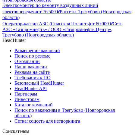
Электромонтер по ремонту воздушных линий
электропередачи
от
76 500
₽
Россети, Трегубово (Новгородская
область)
Оператор-кассир АЗС (Спасская Полисть)
от
60 000
₽
Сеть
АЗС «Газпромнефть» / ООО «Газпромнефть-Центр»,
Трегубово (Новгородская область)
HeadHunter
Размещение вакансий
Поиск по резюме
О компании
Наши вакансии
Реклама на сайте
Требования к ПО
Безопасный HeadHunter
HeadHunter API
Партнерам
Инвесторам
Каталог компаний
Поиск по вакансиям в Трегубово (Новгородская
область)
Сетка: соцсеть для нетворкинга
Соискателям