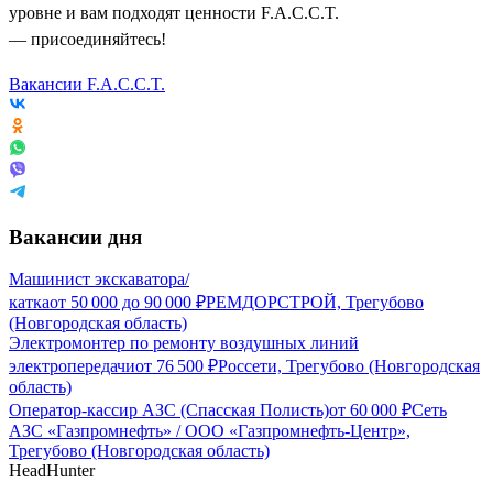
уровне и вам подходят ценности F.A.C.C.T.
— присоединяйтесь!
Вакансии F.A.C.C.T.
Вакансии дня
Машинист экскаватора/
катка
от
50 000
до
90 000
₽
РЕМДОРСТРОЙ, Трегубово
(Новгородская область)
Электромонтер по ремонту воздушных линий
электропередачи
от
76 500
₽
Россети, Трегубово (Новгородская
область)
Оператор-кассир АЗС (Спасская Полисть)
от
60 000
₽
Сеть
АЗС «Газпромнефть» / ООО «Газпромнефть-Центр»,
Трегубово (Новгородская область)
HeadHunter