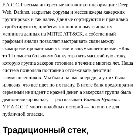
F.A.C.C.T весьма интересные источники информации: Deep
Web, Darknet, закрытые форумы и мессенджеры хакерских
группировок и так далее. Данные сортируются и правильно
атрибутируются, прибегая к каноничному стандарту
меппинга данных на MITRE ATT&CK, а собственный
графовый анализ позволяет выстраивать связи между
скомпрометированными узлами и злоумышленниками. «Как-
то TI помогла большому банку отразить масштабную атаку,
которую группа хакеров готовила в течение многих лет. Наша
система позволяла постоянно отслеживать действия
злоумышленников. Мы были на шаг впереди, а у них была
иллюзия, что все идет по их плану. В итоге банк предотвратил
серьезный инцидент с кражей денег, а хакерская группа была
деанонимизирована», — рассказывает
Евгений Чунихин
.
У F.A.C.C.T. много подобных историй — но они не для
публичной огласки.
Традиционный стек,