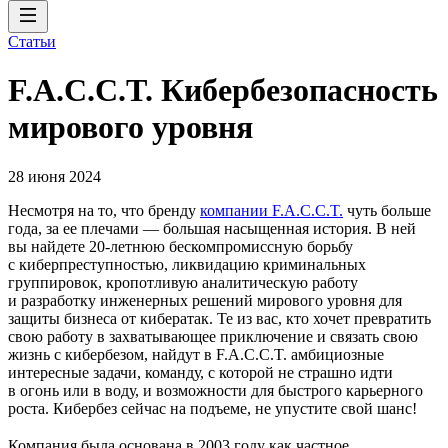
Статьи
F.A.C.C.T. Кибербезопасность
мирового уровня
28 июня 2024
Несмотря на то, что бренду
компании F.A.C.C.T.
чуть больше
года, за ее плечами — большая насыщенная история. В ней
вы найдете 20‑летнюю бескомпромиссную борьбу
с киберпреступностью, ликвидацию криминальных
группировок, кропотливую аналитическую работу
и разработку инженерных решений мирового уровня для
защиты бизнеса от кибератак. Те из вас, кто хочет превратить
свою работу в захватывающее приключение и связать свою
жизнь с кибербезом, найдут в F.A.C.C.T. амбициозные
интересные задачи, команду, с которой не страшно идти
в огонь или в воду, и возможности для быстрого карьерного
роста. Кибербез сейчас на подъеме, не упустите свой шанс!
Компания была основана в 2003 году как частное