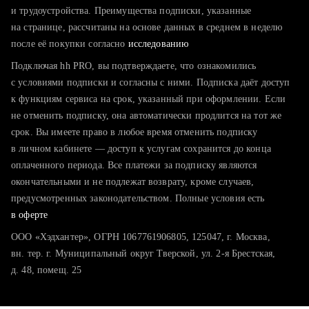
тратите много времени на поиск и вручную поднимаете
и трудоустройства. Преимущества подписки, указанные
резюме
на странице, рассчитаны на основе данных в среднем в неделю
после её покупки согласно
хотите сравнить себя с конкурентами и оценить шансы
исследованию
Подключая hh PRO, вы подтверждаете, что ознакомились
с условиями подписки и согласны с ними. Подписка даёт доступ
к функциям сервиса на срок, указанный при оформлении. Если
не отменить подписку, она автоматически продлится на тот же
срок. Вы имеете право в любое время отменить подписку
в личном кабинете — доступ к услугам сохранится до конца
оплаченного периода. Все платежи за подписку являются
окончательными и не подлежат возврату, кроме случаев,
предусмотренных законодательством. Полные условия есть
в оферте
ООО «Хэдхантер», ОГРН 1067761906805, 125047, г. Москва,
вн. тер. г. Муниципальный округ Тверской, ул. 2-я Брестская,
д. 48, помещ. 25